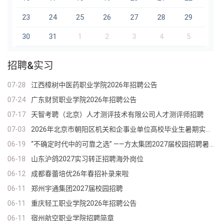
23
24
25
26
27
28
29
30
31
1
2
3
4
5
招聘&实习
07-28
江西樟树中医药职业学院2026年招聘公告
07-24
广东财贸职业学院2026年招聘公告
07-17
天智考聘（北京）人才测评技术有限公司人才测评师招聘
07-03
2026年北京市朝阳区机关和企事业单位高校毕业生暑期实习招募
06-19
“不确定时代中的可靠之选” ——方太集团2027届校园招聘暑期提前批实习正式启动
06-18
山东沪鸽2027实习转正招聘海外岗位
06-12
成都春蕾培优26年春招补录来啦
06-11
郑州宇通集团2027届校园招聘
06-11
重庆轻工职业学院2026年招聘公告
06-11
宿州航空职业学院招聘简章